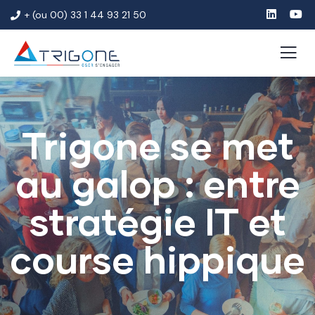
+ (ou 00) 33 1 44 93 21 50
Trigone se met
au galop : entre
stratégie IT et
course hippique