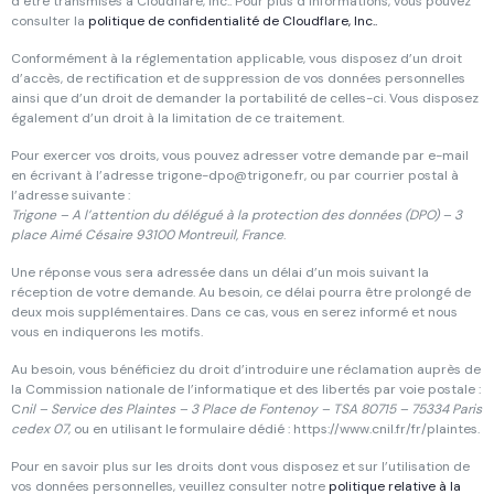
d’être transmises à Cloudflare, Inc.. Pour plus d’informations, vous pouvez
consulter la
politique de confidentialité de Cloudflare, Inc..
Conformément à la réglementation applicable, vous disposez d’un droit
d’accès, de rectification et de suppression de vos données personnelles
ainsi que d’un droit de demander la portabilité de celles-ci. Vous disposez
également d’un droit à la limitation de ce traitement.
Pour exercer vos droits, vous pouvez adresser votre demande par e-mail
en écrivant à l’adresse
trigone-dpo@trigone.fr
, ou par courrier postal à
l’adresse suivante :
Trigone – A l’attention du délégué à la protection des données (DPO) – 3
place Aimé Césaire 93100 Montreuil, France
.
Une réponse vous sera adressée dans un délai d’un mois suivant la
réception de votre demande. Au besoin, ce délai pourra être prolongé de
deux mois supplémentaires. Dans ce cas, vous en serez informé et nous
vous en indiquerons les motifs.
Au besoin, vous bénéficiez du droit d’introduire une réclamation auprès de
la Commission nationale de l’informatique et des libertés par voie postale :
C
nil – Service des Plaintes – 3 Place de Fontenoy – TSA 80715 – 75334 Paris
cedex 07
, ou en utilisant le formulaire dédié : https://www.cnil.fr/fr/plaintes.
Pour en savoir plus sur les droits dont vous disposez et sur l’utilisation de
vos données personnelles, veuillez consulter notre
politique relative à la