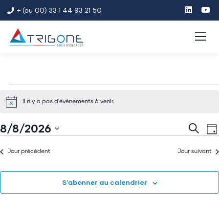
+ (ou 00) 33 1 44 93 21 50
Il n’y a pas d’évènements à venir.
Notice
Rech
N
8/8/2026
Recherc
Jou
et
d
Sélectionnez
Jour précédent
Jour suivant
v
navig
une
É
de
date.
S’abonner au calendrier
vues
Évèn